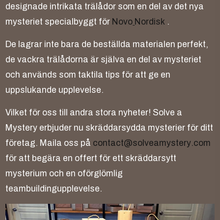
d
e
s
i
g
n
a
d
e
i
n
t
r
i
k
a
t
a
t
r
ä
l
å
d
o
r
s
o
m
e
n
d
e
l
a
v
d
e
t
n
y
a
m
y
s
t
e
r
i
e
t
s
p
e
c
i
a
l
b
y
g
g
t
f
ö
r
N
o
v
o
N
o
r
d
i
s
k
.
D
e
l
a
g
r
a
r
i
n
t
e
b
a
r
a
d
e
b
e
s
t
ä
l
l
d
a
m
a
t
e
r
i
a
l
e
n
p
e
r
f
e
k
t
,
d
e
v
a
c
k
r
a
t
r
ä
l
å
d
o
r
n
a
ä
r
s
j
ä
l
v
a
e
n
d
e
l
a
v
m
y
s
t
e
r
i
e
t
o
c
h
a
n
v
ä
n
d
s
s
o
m
t
a
k
t
i
l
a
t
i
p
s
f
ö
r
a
t
t
g
e
e
n
u
p
p
s
l
u
k
a
n
d
e
u
p
p
l
e
v
e
l
s
e
.
V
i
l
k
e
t
f
ö
r
o
s
s
t
i
l
l
a
n
d
r
a
s
t
o
r
a
n
y
h
e
t
e
r
!
S
o
l
v
e
a
M
y
s
t
e
r
y
e
r
b
j
u
d
e
r
n
u
s
k
r
ä
d
d
a
r
s
y
d
d
a
m
y
s
t
e
r
i
e
r
f
ö
r
d
i
t
t
f
ö
r
e
t
a
g
.
M
a
i
l
a
o
s
s
p
å
c
o
n
t
a
c
t
@
s
o
l
v
e
a
m
y
s
t
e
r
y
.
c
o
m
f
ö
r
a
t
t
b
e
g
ä
r
a
e
n
o
f
f
e
r
t
f
ö
r
e
t
t
s
k
r
ä
d
d
a
r
s
y
t
t
m
y
s
t
e
r
i
u
m
o
c
h
e
n
o
f
ö
r
g
l
ö
m
l
i
g
t
e
a
m
b
u
i
l
d
i
n
g
u
p
p
l
e
v
e
l
s
e
.