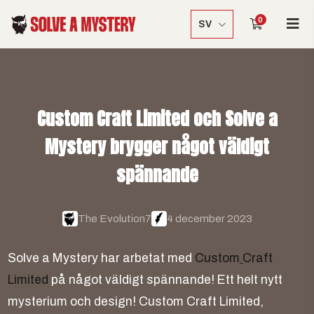
0
SV
C
u
s
t
o
m
C
r
a
f
t
L
i
m
i
t
e
d
o
c
h
S
o
l
v
e
a
M
y
s
t
e
r
y
b
r
y
g
g
e
r
n
å
g
o
t
v
ä
l
d
i
g
t
s
p
ä
n
n
a
n
d
e
The Evolution7
4 december 2023
S
o
l
v
e
a
M
y
s
t
e
r
y
h
a
r
a
r
b
e
t
a
t
m
e
d
C
u
s
t
o
m
C
r
a
f
t
L
i
m
i
t
e
d
p
å
n
å
g
o
t
v
ä
l
d
i
g
t
s
p
ä
n
n
a
n
d
e
!
E
t
t
h
e
l
t
n
y
t
t
m
y
s
t
e
r
i
u
m
o
c
h
d
e
s
i
g
n
!
C
u
s
t
o
m
C
r
a
f
t
L
i
m
i
t
e
d
,