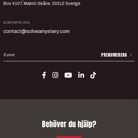
Box 4107, Malmö Skåne, 20312 Sverige
KONTAKTA OSS
contact@solveamystery.com
PRENUMERERA
B
e
h
ö
v
e
r
d
u
h
j
ä
l
p
?