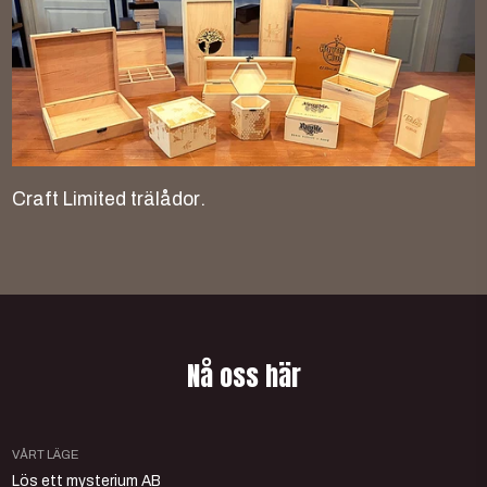
C
r
a
f
t
L
i
m
i
t
e
d
t
r
ä
l
å
d
o
r
.
N
å
o
s
s
h
ä
r
VÅRT LÄGE
Lös ett mysterium AB