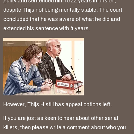
g
u
i
l
t
y
a
n
d
s
e
n
t
e
n
c
e
d
h
i
m
t
o
2
2
y
e
a
r
s
i
n
p
r
i
s
i
o
n
,
d
e
s
p
i
t
e
T
h
i
j
s
n
o
t
b
e
i
n
g
m
e
n
t
a
l
l
y
s
t
a
b
l
e
.
T
h
e
c
o
u
r
t
c
o
n
c
l
u
d
e
d
t
h
a
t
h
e
w
a
s
a
w
a
r
e
o
f
w
h
a
t
h
e
d
i
d
a
n
d
e
x
t
e
n
d
e
d
h
i
s
s
e
n
t
e
n
c
e
w
i
t
h
4
y
e
a
r
s
.
H
o
w
e
v
e
r
,
T
h
i
j
s
H
s
t
i
l
l
h
a
s
a
p
p
e
a
l
o
p
t
i
o
n
s
l
e
f
t
.
I
f
y
o
u
a
r
e
j
u
s
t
a
s
k
e
e
n
t
o
h
e
a
r
a
b
o
u
t
o
t
h
e
r
s
e
r
i
a
l
k
i
l
l
e
r
s
,
t
h
e
n
p
l
e
a
s
e
w
r
i
t
e
a
c
o
m
m
e
n
t
a
b
o
u
t
w
h
o
y
o
u