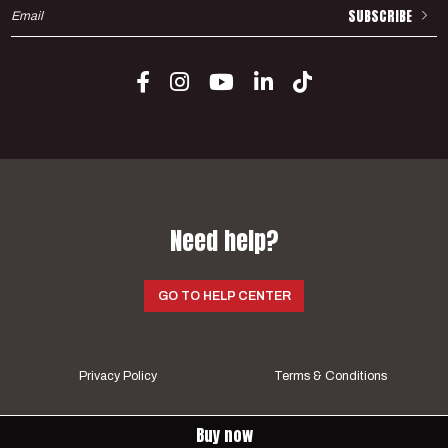
SUBSCRIBE
N
e
e
d
h
e
l
p
?
GO TO HELP CENTER
Privacy Policy
Terms & Conditions
Buy now