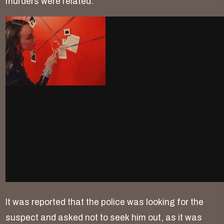
m
u
r
d
e
r
s
w
e
r
e
r
e
l
a
t
e
d
.
I
t
w
a
s
r
e
p
o
r
t
e
d
t
h
a
t
t
h
e
p
o
l
i
c
e
w
a
s
l
o
o
k
i
n
g
f
o
r
t
h
e
s
u
s
p
e
c
t
a
n
d
a
s
k
e
d
n
o
t
t
o
s
e
e
k
h
i
m
o
u
t
,
a
s
i
t
w
a
s