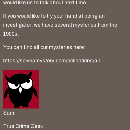
w
o
u
l
d
l
i
k
e
u
s
t
o
t
a
l
k
a
b
o
u
t
n
e
x
t
t
i
m
e
.
I
f
y
o
u
w
o
u
l
d
l
i
k
e
t
o
t
r
y
y
o
u
r
h
a
n
d
a
t
b
e
i
n
g
a
n
i
n
v
e
s
t
i
g
a
t
o
r
,
w
e
h
a
v
e
s
e
v
e
r
a
l
m
y
s
t
e
r
i
e
s
f
r
o
m
t
h
e
1
9
0
0
s
.
Y
o
u
c
a
n
f
i
n
d
a
l
l
o
u
r
m
y
s
t
e
r
i
e
s
h
e
r
e
:
h
t
t
p
s
:
/
/
s
o
l
v
e
a
m
y
s
t
e
r
y
.
c
o
m
/
c
o
l
l
e
c
t
i
o
n
s
/
a
l
l
S
a
m
T
r
u
e
C
r
i
m
e
G
e
e
k