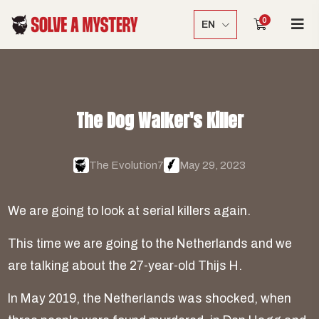
0
EN
T
h
e
D
o
g
W
a
l
k
e
r
'
s
K
i
l
l
e
r
The Evolution7
May 29, 2023
W
e
a
r
e
g
o
i
n
g
t
o
l
o
o
k
a
t
s
e
r
i
a
l
k
i
l
l
e
r
s
a
g
a
i
n
.
T
h
i
s
t
i
m
e
w
e
a
r
e
g
o
i
n
g
t
o
t
h
e
N
e
t
h
e
r
l
a
n
d
s
a
n
d
w
e
a
r
e
t
a
l
k
i
n
g
a
b
o
u
t
t
h
e
2
7
-
y
e
a
r
-
o
l
d
T
h
i
j
s
H
.
I
n
M
a
y
2
0
1
9
,
t
h
e
N
e
t
h
e
r
l
a
n
d
s
w
a
s
s
h
o
c
k
e
d
,
w
h
e
n