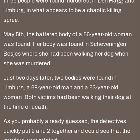
t
h
r
e
e
p
e
o
p
l
e
w
e
r
e
f
o
u
n
d
m
u
r
d
e
r
e
d
,
i
n
D
e
n
H
a
g
g
a
n
d
L
i
m
b
u
r
g
,
i
n
w
h
a
t
a
p
p
e
a
r
s
t
o
b
e
a
c
h
a
o
t
i
c
k
i
l
l
i
n
g
s
p
r
e
e
.
M
a
y
5
t
h
,
t
h
e
b
a
t
t
e
r
e
d
b
o
d
y
o
f
a
5
6
-
y
e
a
r
-
o
l
d
w
o
m
a
n
w
a
s
f
o
u
n
d
.
H
e
r
b
o
d
y
w
a
s
f
o
u
n
d
i
n
S
c
h
e
v
e
n
i
n
g
e
n
B
o
s
j
e
s
w
h
e
r
e
s
h
e
h
a
d
b
e
e
n
w
a
l
k
i
n
g
h
e
r
d
o
g
w
h
e
n
s
h
e
w
a
s
m
u
r
d
e
r
e
d
.
J
u
s
t
t
w
o
d
a
y
s
l
a
t
e
r
,
t
w
o
b
o
d
i
e
s
w
e
r
e
f
o
u
n
d
i
n
L
i
m
b
u
r
g
,
a
6
8
-
y
e
a
r
-
o
l
d
m
a
n
a
n
d
a
6
3
-
y
e
a
r
-
o
l
d
w
o
m
a
n
.
B
o
t
h
v
i
c
t
i
m
s
h
a
d
b
e
e
n
w
a
l
k
i
n
g
t
h
e
i
r
d
o
g
a
t
t
h
e
t
i
m
e
o
f
d
e
a
t
h
.
A
s
y
o
u
p
r
o
b
a
b
l
y
a
l
r
e
a
d
y
g
u
e
s
s
e
d
,
t
h
e
d
e
t
e
c
t
i
v
e
s
q
u
i
c
k
l
y
p
u
t
2
a
n
d
2
t
o
g
e
t
h
e
r
a
n
d
c
o
u
l
d
s
e
e
t
h
a
t
t
h
e