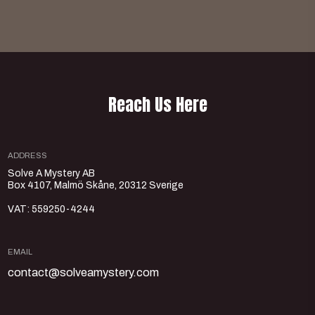
R
e
a
c
h
U
s
H
e
r
e
ADDRESS
Solve A Mystery AB
Box 4107, Malmö Skåne, 20312 Sverige
VAT: 559250-4244
EMAIL
contact@solveamystery.com