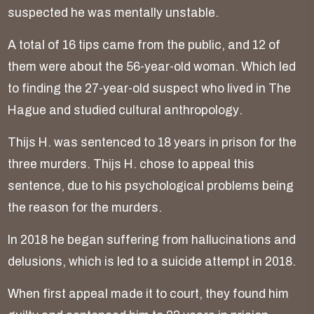
s
u
s
p
e
c
t
e
d
h
e
w
a
s
m
e
n
t
a
l
l
y
u
n
s
t
a
b
l
e
.
A
t
o
t
a
l
o
f
1
6
t
i
p
s
c
a
m
e
f
r
o
m
t
h
e
p
u
b
l
i
c
,
a
n
d
1
2
o
f
t
h
e
m
w
e
r
e
a
b
o
u
t
t
h
e
5
6
-
y
e
a
r
-
o
l
d
w
o
m
a
n
.
W
h
i
c
h
l
e
d
t
o
f
i
n
d
i
n
g
t
h
e
2
7
-
y
e
a
r
-
o
l
d
s
u
s
p
e
c
t
w
h
o
l
i
v
e
d
i
n
T
h
e
H
a
g
u
e
a
n
d
s
t
u
d
i
e
d
c
u
l
t
u
r
a
l
a
n
t
h
r
o
p
o
l
o
g
y
.
T
h
i
j
s
H
.
w
a
s
s
e
n
t
e
n
c
e
d
t
o
1
8
y
e
a
r
s
i
n
p
r
i
s
o
n
f
o
r
t
h
e
t
h
r
e
e
m
u
r
d
e
r
s
.
T
h
i
j
s
H
.
c
h
o
s
e
t
o
a
p
p
e
a
l
t
h
i
s
s
e
n
t
e
n
c
e
,
d
u
e
t
o
h
i
s
p
s
y
c
h
o
l
o
g
i
c
a
l
p
r
o
b
l
e
m
s
b
e
i
n
g
t
h
e
r
e
a
s
o
n
f
o
r
t
h
e
m
u
r
d
e
r
s
.
I
n
2
0
1
8
h
e
b
e
g
a
n
s
u
f
f
e
r
i
n
g
f
r
o
m
h
a
l
l
u
c
i
n
a
t
i
o
n
s
a
n
d
d
e
l
u
s
i
o
n
s
,
w
h
i
c
h
i
s
l
e
d
t
o
a
s
u
i
c
i
d
e
a
t
t
e
m
p
t
i
n
2
0
1
8
.
W
h
e
n
f
i
r
s
t
a
p
p
e
a
l
m
a
d
e
i
t
t
o
c
o
u
r
t
,
t
h
e
y
f
o
u
n
d
h
i
m